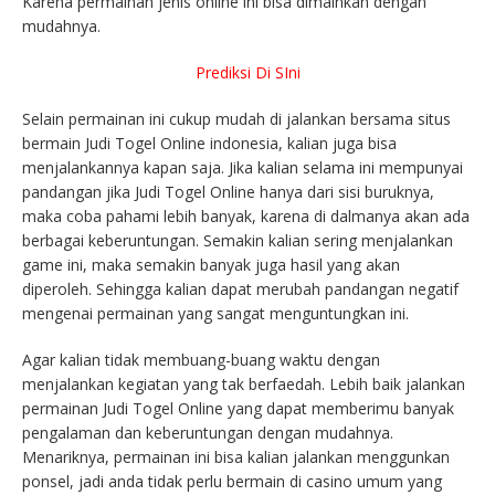
Karena permainan jenis online ini bisa dimainkan dengan
mudahnya.
Prediksi Di SIni
Selain permainan ini cukup mudah di jalankan bersama situs
bermain Judi Togel Online indonesia, kalian juga bisa
menjalankannya kapan saja. Jika kalian selama ini mempunyai
pandangan jika Judi Togel Online hanya dari sisi buruknya,
maka coba pahami lebih banyak, karena di dalmanya akan ada
berbagai keberuntungan. Semakin kalian sering menjalankan
game ini, maka semakin banyak juga hasil yang akan
diperoleh. Sehingga kalian dapat merubah pandangan negatif
mengenai permainan yang sangat menguntungkan ini.
Agar kalian tidak membuang-buang waktu dengan
menjalankan kegiatan yang tak berfaedah. Lebih baik jalankan
permainan Judi Togel Online yang dapat memberimu banyak
pengalaman dan keberuntungan dengan mudahnya.
Menariknya, permainan ini bisa kalian jalankan menggunkan
ponsel, jadi anda tidak perlu bermain di casino umum yang