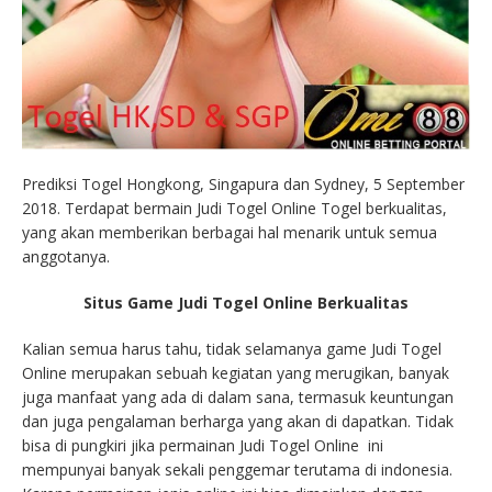
Prediksi Togel Hongkong, Singapura dan Sydney, 5 September
2018. Terdapat bermain Judi Togel Online Togel berkualitas,
yang akan memberikan berbagai hal menarik untuk semua
anggotanya.
Situs Game Judi Togel Online Berkualitas
Kalian semua harus tahu, tidak selamanya game Judi Togel
Online merupakan sebuah kegiatan yang merugikan, banyak
juga manfaat yang ada di dalam sana, termasuk keuntungan
dan juga pengalaman berharga yang akan di dapatkan. Tidak
bisa di pungkiri jika permainan Judi Togel Online ini
mempunyai banyak sekali penggemar terutama di indonesia.