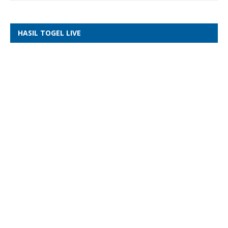
HASIL TOGEL LIVE