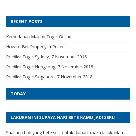
RECENT POSTS
Kemudahan Main di Togel Online
How to Bet Properly in Poker
Prediksi Togel Sydney, 7 November 2018
Prediksi Togel Hongkong, 7 November 2018
Prediksi Togel Singapore, 7 November 2018
TODAY
LAKUKAN INI SUPAYA HARI BETE KAMU JADI SERU
Suasana hati yang bete sulit untuk diobati, maka lakukanlah