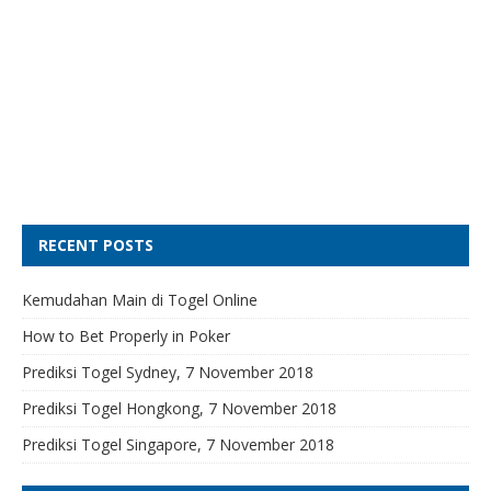
RECENT POSTS
Kemudahan Main di Togel Online
How to Bet Properly in Poker
Prediksi Togel Sydney, 7 November 2018
Prediksi Togel Hongkong, 7 November 2018
Prediksi Togel Singapore, 7 November 2018